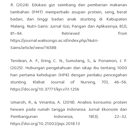
R. (2024). Edukasi gizi seimbang dan pemberian makanan
tambahan (PMT) memperbaiki asupan protein, seng, berat
badan, dan tinggi badan anak stunting di Kabupaten
Malang. Nutri-Sains: Jurnal Gizi, Pangan dan Aplikasinya, 8(2),
81–94. Retrieved from
https://journal.walisongo.ac.id/index.php/Nutri-
Sains/article/view/16588
Tendean, A. F., Ering, C. N., Sumolang, S., & Ponamon, J. F.
(2025). Hubungan pengetahuan dan sikap ibu tentang 1000
hari pertama kehidupan (HPK) dengan perilaku pencegahan
stunting. Klabat Journal of Nursing, 7(1), 46–56.
https://doi.org/10.37771/kjn.v7i1.1256
Umaroh, R., & Vinantia, A. (2018). Analisis konsumsi protein
hewani pada rumah tangga Indonesia. Jurnal Ekonomi dan
Pembangunan Indonesia, 18(3), 22–32.
https://doi.org/10.21002/jepi.2018.13