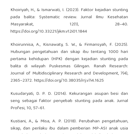
Khoiriyah, H., & Ismarwati, I. (2023). Faktor kejadian stunting
pada balita: Systematic review. Jurnal Ilmu Kesehatan
Masyarakat, 12(1), 28–40.
https://doi.org/10.33221/jikm.v12i01.1844
Khoirunnisa, A., Kisnawaty, S. W., & Firmansyah, F. (2025).
Hubungan pengetahuan dan sikap ibu tentang 1000 hari
pertama kehidupan (HPK) dengan kejadian stunting pada
balita di wilayah Puskesmas Gilingan. Ranah Research:
Journal of Multidisciplinary Research and Development, 7(4),
2365–2372.
https://doi.org/10.38035/rrj.v7i4.1625
Kusudaryati, D. P. D. (2014). Kekurangan asupan besi dan
seng sebagai faktor penyebab stunting pada anak. Jurnal
Profesi, 10, 57–61.
Kustiani, A., & Misa, A. P. (2018). Perubahan pengetahuan,
sikap, dan perilaku ibu dalam pemberian MP-ASI anak usia