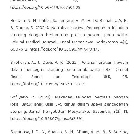
Keperawatan, 1(1), 32–40.
https://doi.org/10.56741/bikk.v1i01.39
Rustam, N. H., Latief, S., Lantara, A. M. H. D., Bamahry, A. R.,
& Darma, S. (2024). Narrative review: Pencegahan kejadian
stunting dengan berbantuan protein hewani pada balita.
Fakumi Medical Journal: Jurnal Mahasiswa Kedokteran, 4(8),
600–612.
https://doi.org/10.33096/fmj.v4i8.475
Sholikhah, A., & Dewi, R. K. (2022). Peranan protein hewani
dalam mencegah stunting pada anak balita. JRST (Jurnal
Riset Sains dan Teknologi), 6(1), 95.
https://doi.org/10.30595/jrst.v6i1.12012
Sofiyatin, R. (2022). Makanan selingan berbasis pangan
lokal untuk anak usia 3–5 tahun dalam upaya pencegahan
stunting. Jurnal Pengabdian Masyarakat Sasambo, 3(2), 11.
https://doi.org/10.32807/jpms.v3i2.891
Supariasa, I. D. N., Arianto, A. N., Alfaini, A. M. A., & Adelina,