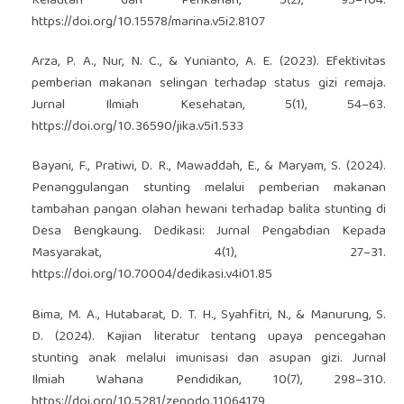
Kelautan dan Perikanan, 5(2), 95–104.
https://doi.org/10.15578/marina.v5i2.8107
Arza, P. A., Nur, N. C., & Yunianto, A. E. (2023). Efektivitas
pemberian makanan selingan terhadap status gizi remaja.
Jurnal Ilmiah Kesehatan, 5(1), 54–63.
https://doi.org/10.36590/jika.v5i1.533
Bayani, F., Pratiwi, D. R., Mawaddah, E., & Maryam, S. (2024).
Penanggulangan stunting melalui pemberian makanan
tambahan pangan olahan hewani terhadap balita stunting di
Desa Bengkaung. Dedikasi: Jurnal Pengabdian Kepada
Masyarakat, 4(1), 27–31.
https://doi.org/10.70004/dedikasi.v4i01.85
Bima, M. A., Hutabarat, D. T. H., Syahfitri, N., & Manurung, S.
D. (2024). Kajian literatur tentang upaya pencegahan
stunting anak melalui imunisasi dan asupan gizi. Jurnal
Ilmiah Wahana Pendidikan, 10(7), 298–310.
https://doi.org/10.5281/zenodo.11064179