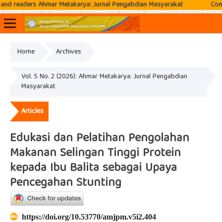
aders Ahmar Metakarya: Jurnal Pengabdian Masyarakat
Contact: M
Home
Archives
Online ISSN: 2807-3576
Print ISSN: 2807-3797
Vol. 5 No. 2 (2026): Ahmar Metakarya: Jurnal Pengabdian
Masyarakat
Articles
Edukasi dan Pelatihan Pengolahan
Makanan Selingan Tinggi Protein
kepada Ibu Balita sebagai Upaya
Pencegahan Stunting
https://doi.org/10.53770/amjpm.v5i2.404