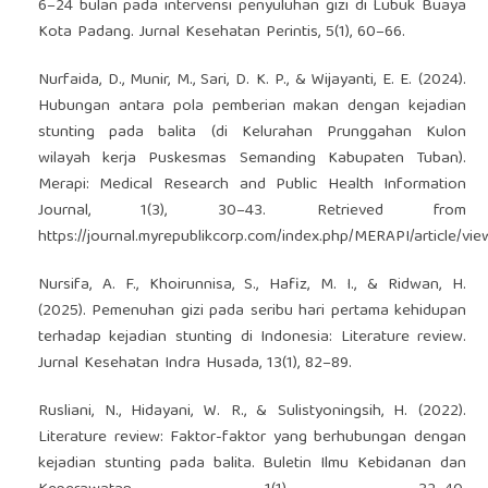
6–24 bulan pada intervensi penyuluhan gizi di Lubuk Buaya
Kota Padang. Jurnal Kesehatan Perintis, 5(1), 60–66.
Nurfaida, D., Munir, M., Sari, D. K. P., & Wijayanti, E. E. (2024).
Hubungan antara pola pemberian makan dengan kejadian
stunting pada balita (di Kelurahan Prunggahan Kulon
wilayah kerja Puskesmas Semanding Kabupaten Tuban).
Merapi: Medical Research and Public Health Information
Journal, 1(3), 30–43. Retrieved from
https://journal.myrepublikcorp.com/index.php/MERAPI/article/vi
Nursifa, A. F., Khoirunnisa, S., Hafiz, M. I., & Ridwan, H.
(2025). Pemenuhan gizi pada seribu hari pertama kehidupan
terhadap kejadian stunting di Indonesia: Literature review.
Jurnal Kesehatan Indra Husada, 13(1), 82–89.
Rusliani, N., Hidayani, W. R., & Sulistyoningsih, H. (2022).
Literature review: Faktor-faktor yang berhubungan dengan
kejadian stunting pada balita. Buletin Ilmu Kebidanan dan