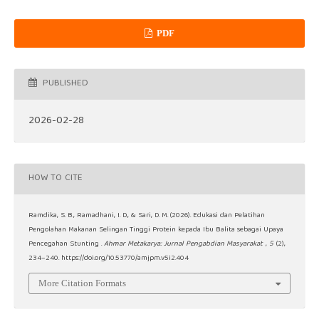
PDF
PUBLISHED
2026-02-28
HOW TO CITE
Ramdika, S. B., Ramadhani, I. D., & Sari, D. M. (2026). Edukasi dan Pelatihan
Pengolahan Makanan Selingan Tinggi Protein kepada Ibu Balita sebagai Upaya
Pencegahan Stunting .
Ahmar Metakarya: Jurnal Pengabdian Masyarakat
,
5
(2),
234–240. https://doi.org/10.53770/amjpm.v5i2.404
More Citation Formats