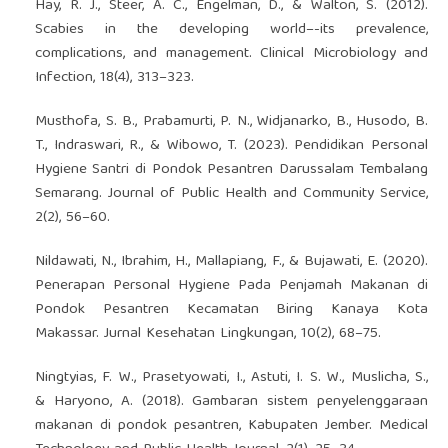
Hay, R. J., Steer, A. C., Engelman, D., & Walton, S. (2012).
Scabies in the developing world–-its prevalence,
complications, and management. Clinical Microbiology and
Infection, 18(4), 313–323.
Musthofa, S. B., Prabamurti, P. N., Widjanarko, B., Husodo, B.
T., Indraswari, R., & Wibowo, T. (2023). Pendidikan Personal
Hygiene Santri di Pondok Pesantren Darussalam Tembalang
Semarang. Journal of Public Health and Community Service,
2(2), 56–60.
Nildawati, N., Ibrahim, H., Mallapiang, F., & Bujawati, E. (2020).
Penerapan Personal Hygiene Pada Penjamah Makanan di
Pondok Pesantren Kecamatan Biring Kanaya Kota
Makassar. Jurnal Kesehatan Lingkungan, 10(2), 68–75.
Ningtyias, F. W., Prasetyowati, I., Astuti, I. S. W., Muslicha, S.,
& Haryono, A. (2018). Gambaran sistem penyelenggaraan
makanan di pondok pesantren, Kabupaten Jember. Medical