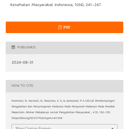
Kesehatan Masyarakat Indonesia, 10(4), 241–247.
PDF
PUBLISHED
2024-08-31
HOW TO CITE
Rusmiati, R., Narwati, N., Nasution, A. S., & Ipmawati, P. A. (2024). Pendampingan
Pengolahan dan Penyimpanan Makanan Pada Penjamah Makanan Pada Pondok
Pesantren.
Ahmar Metakarya: Jurnal Pengabdian Masyarakat
,
4
(1), 130–135.
https://doi.org/10.53770/amjpm.v4i1.359
More Citation Formats