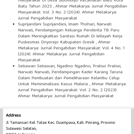
Masyarakat Di Desa Sidomulyo Kecamatan Batu Kota
Batu Tahun 2023
,
Ahmar Metakarya: Jurnal Pengabdian
Masyarakat: Vol. 3 No. 2 (2024): Ahmar Metakarya:
Jurnal Pengabdian Masyarakat
Suprijandani Suprijandani, Imam Thohari, Narwati
Narwati,
Pendampingan Keluarga Penderita TB Paru
Dalam Meningkatkan Sanitasi Rumah Di Wilayah Kerja
Puskesmas Driyorejo Kabupaten Gresik
,
Ahmar
Metakarya: Jurnal Pengabdian Masyarakat: Vol. 4 No. 1
(2024): Ahmar Metakarya: Jurnal Pengabdian
Masyarakat
Setiawan Setiawan, Ngadino Ngadino, Pratiwi Pratiwi,
Narwati Narwati,
Pendampingan Kader Karang Taruna
Dalam Pembuatan dan Pemeliharaan Kelambu Celup
Untuk Meminimalisasi Kasus Malaria
,
Ahmar Metakarya:
Jurnal Pengabdian Masyarakat: Vol. 2 No. 2 (2023):
Ahmar Metakarya: Jurnal Pengabdian Masyarakat
Address
Jl. Tamansari Kel. Tatae Kec. Duampaua, Kab. Pinrang, Provinsi
Sulawesi Selatan,