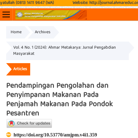
ullah (0813 1411 9647 (WA)
Website: http://journal.ahmareduc.or.id
Home
Archives
Online ISSN: 2807-3576
Print ISSN: 2807-3797
Vol. 4 No. 1 (2024): Ahmar Metakarya: Jurnal Pengabdian
Masyarakat
Articles
Pendampingan Pengolahan dan
Penyimpanan Makanan Pada
Penjamah Makanan Pada Pondok
Pesantren
https://doi.org/10.53770/amjpm.v4i1.359