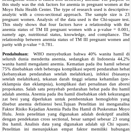
this study was the risk factors for anemia in pregnant women at the
Moyo Hulu Health Center. The type of research used is descriptive-
analytic with a cross-sectional approach. The sample size is 23
pregnant women. Analysis of the data used is the Chi-square test.
This study shows that four factors have a relationship with the
anemia status of TM III pregnant women with a p-value = 0.001,
namely age, nutritional status, knowledge, and compliance. The
relationship between anemia status of TM III pregnant women and
parity with p-value = 0.781.
P
e
ndahuluan:
WHO menyebutkan bahwa 40% wanita hamil di
seluruh dunia menderita anemia, sedangkan di Indonesia 44,2%
wanita hamil mengalami anemia. Kematian pada ibu hamil sebesar
75% disebabkan oleh beberapa komplikasi seperti pendarahan hebat
(kebanyakan pendarahan setelah melahirkan), infeksi (biasanya
setelah melahirkan), tekanan darah tinggi selama kehamilan (pre-
eklampsia dan eklampsia), komplikasi dari persalinan dan aborsi
propokatus. Salah satu penyebab perdarahan hebat pada ibu hamil
adalah anemia. Anemia pada ibu hamil disebabkan oleh kekurangan
zat besi yang diperlukan untuk pembentukan hemoglobin yang
disebut anemia defisiensi besi.Tujuan Penelitian ini menganalisa
Faktor Risiko Kejadian Anemia Pada Ibu Hamil di Puskesmas Moyo
Hulu. Jenis penelitian yang digunakan adalah deskriptif analitik
dengan pendekatan cross sectional, besar sampel sebesar 23 orang
ibu hamil. Analisis data yang digunakan adalah uji Chi square.
Penelitian ini menunjukkan empat faktor memiliki hubungan