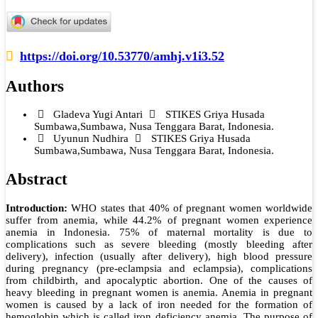
https://doi.org/10.53770/amhj.v1i3.52
Authors
Gladeva Yugi Antari
STIKES Griya Husada
Sumbawa,Sumbawa, Nusa Tenggara Barat, Indonesia.
Uyunun Nudhira
STIKES Griya Husada
Sumbawa,Sumbawa, Nusa Tenggara Barat, Indonesia.
Abstract
I
ntroduction:
WHO states that 40% of pregnant women worldwide
suffer from anemia, while 44.2% of pregnant women experience
anemia in Indonesia. 75% of maternal mortality is due to
complications such as severe bleeding (mostly bleeding after
delivery), infection (usually after delivery), high blood pressure
during pregnancy (pre-eclampsia and eclampsia), complications
from childbirth, and apocalyptic abortion. One of the causes of
heavy bleeding in pregnant women is anemia. Anemia in pregnant
women is caused by a lack of iron needed for the formation of
hemoglobin which is called iron deficiency anemia. The purpose of