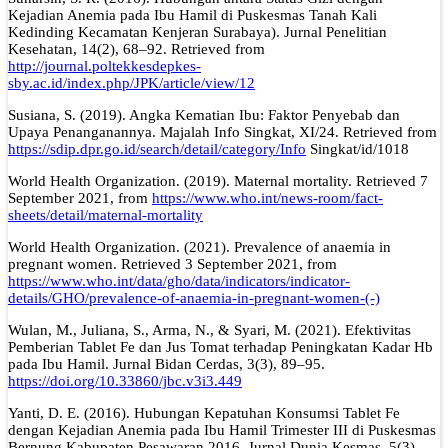
Kejadian Anemia pada Ibu Hamil di Puskesmas Tanah Kali
Kedinding Kecamatan Kenjeran Surabaya). Jurnal Penelitian
Kesehatan, 14(2), 68–92. Retrieved from
http://journal.poltekkesdepkes-
sby.ac.id/index.php/JPK/article/view/12
Susiana, S. (2019). Angka Kematian Ibu: Faktor Penyebab dan
Upaya Penanganannya. Majalah Info Singkat, XI/24. Retrieved from
https://sdip.dpr.go.id/search/detail/category/Info
Singkat/id/1018
World Health Organization. (2019). Maternal mortality. Retrieved 7
September 2021, from
https://www.who.int/news-room/fact-
sheets/detail/maternal-mortality
World Health Organization. (2021). Prevalence of anaemia in
pregnant women. Retrieved 3 September 2021, from
https://www.who.int/data/gho/data/indicators/indicator-
details/GHO/prevalence-of-anaemia-in-pregnant-women-(-)
Wulan, M., Juliana, S., Arma, N., & Syari, M. (2021). Efektivitas
Pemberian Tablet Fe dan Jus Tomat terhadap Peningkatan Kadar Hb
pada Ibu Hamil. Jurnal Bidan Cerdas, 3(3), 89–95.
https://doi.org/10.33860/jbc.v3i3.449
Yanti, D. E. (2016). Hubungan Kepatuhan Konsumsi Tablet Fe
dengan Kejadian Anemia pada Ibu Hamil Trimester III di Puskesmas
Bernung Kabupaten Pesawaran 2016. Jurnal Dunia Kesmas, 5(3),