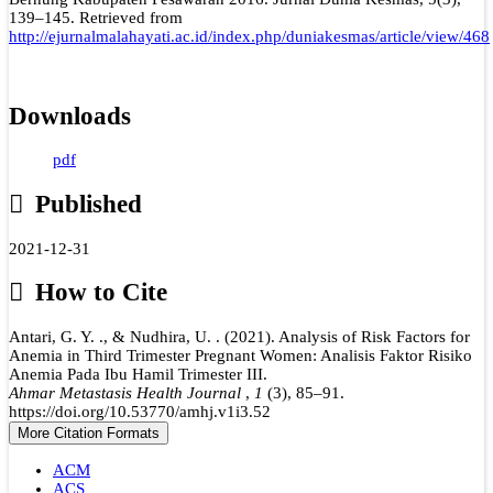
139–145. Retrieved from
http://ejurnalmalahayati.ac.id/index.php/duniakesmas/article/view/468
Downloads
pdf
Published
2021-12-31
How to Cite
Antari, G. Y. ., & Nudhira, U. . (2021). Analysis of Risk Factors for
Anemia in Third Trimester Pregnant Women: Analisis Faktor Risiko
Anemia Pada Ibu Hamil Trimester III.
Ahmar Metastasis Health Journal
,
1
(3), 85–91.
https://doi.org/10.53770/amhj.v1i3.52
More Citation Formats
ACM
ACS