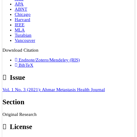
APA
ABNT
Chicago
Harvard
IEEE
MLA
Turabian
Vancouver
Download Citation
Endnote/Zotero/Mendeley (RIS)
BibTeX
Issue
Vol. 1 No. 3 (2021): Ahmar Metastasis Health Journal
Section
Original Research
License