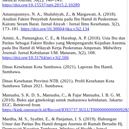
Medical Journal, 36(2), 146–149.
https://doi.org/10.15537/smj.2015.2.10289
Amanupunnyo, N. A., Shaluhiyah, Z., & Margawati, A. (2018).
Analisis Faktor Penyebab Anemia pada Ibu Hamil di Puskesmas
Kairatu Seram Barat. Jurnal Aisyah : Jurnal Ilmu Kesehatan, 3(2),
173–181.
https://doi.org/10.30604/jika.v3i2.134
Amini, A., Pamungkas, C. E., & Harahap, A. P. (2018). Usia Ibu dan
Paritas Sebagai Faktor Risiko yang Mempengaruhi Kejadian Anemia
pada Ibu Hamil di Wilayah Kerja Puskesmas Ampenan. Midwifery
Journal: Jurnal Kebidanan UM. Mataram, 3(2), 108.
https://doi.org/10.31764/mj.v3i2.506
Dinas Kesehatan Kota Sumbawa. (2021). Laporan Ibu Hamil.
Sumbawa.
Dinas Kesehatan Provinsi NTB. (2021). Profil Kesehatan Kota
Sumbawa Tahun 2021. Sumbawa.
Manuaba, S. K. D. S., Manuaba, C., & Fajar Manuaba, I. B. G. M.
(2010). Buku ajar ginekologi untuk mahasiswa kebidanan. Jakarta:
EGC. Retrieved from
https://kink.onesearch.id/Record/IOS3737.SULUT000000000000928/
Mardha, M. S., Syafitri, E., & Panjaitan, I. S. (2019). Hubungan
Umur dan Paritas Ibu Hamil dengan Anemia di Rumah Bersalin Hj.
Dermawati Nasution Tembung. Window of Health : Jurnal