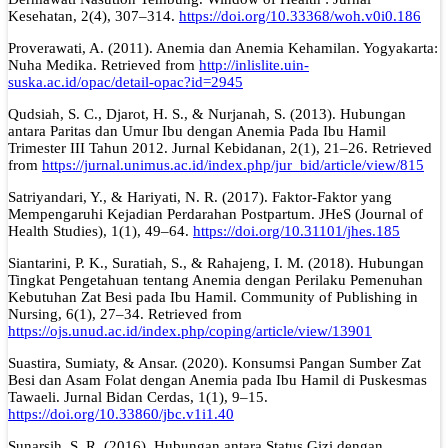
Kesehatan, 2(4), 307–314.
https://doi.org/10.33368/woh.v0i0.186
Proverawati, A. (2011). Anemia dan Anemia Kehamilan. Yogyakarta:
Nuha Medika. Retrieved from
http://inlislite.uin-
suska.ac.id/opac/detail-opac?id=2945
Qudsiah, S. C., Djarot, H. S., & Nurjanah, S. (2013). Hubungan
antara Paritas dan Umur Ibu dengan Anemia Pada Ibu Hamil
Trimester III Tahun 2012. Jurnal Kebidanan, 2(1), 21–26. Retrieved
from
https://jurnal.unimus.ac.id/index.php/jur_bid/article/view/815
Satriyandari, Y., & Hariyati, N. R. (2017). Faktor-Faktor yang
Mempengaruhi Kejadian Perdarahan Postpartum. JHeS (Journal of
Health Studies), 1(1), 49–64.
https://doi.org/10.31101/jhes.185
Siantarini, P. K., Suratiah, S., & Rahajeng, I. M. (2018). Hubungan
Tingkat Pengetahuan tentang Anemia dengan Perilaku Pemenuhan
Kebutuhan Zat Besi pada Ibu Hamil. Community of Publishing in
Nursing, 6(1), 27–34. Retrieved from
https://ojs.unud.ac.id/index.php/coping/article/view/13901
Suastira, Sumiaty, & Ansar. (2020). Konsumsi Pangan Sumber Zat
Besi dan Asam Folat dengan Anemia pada Ibu Hamil di Puskesmas
Tawaeli. Jurnal Bidan Cerdas, 1(1), 9–15.
https://doi.org/10.33860/jbc.v1i1.40
Sunarsih, S. R. (2016). Hubungan antara Status Gizi dengan