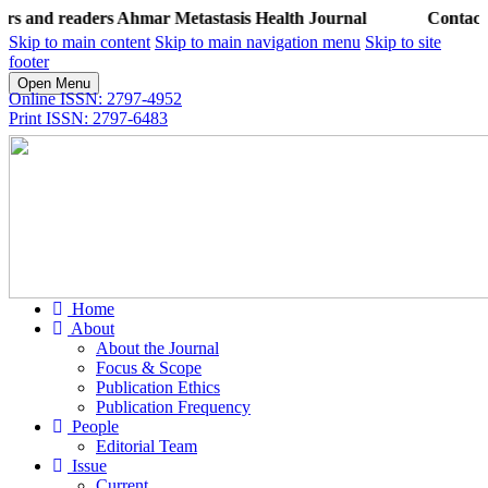
aders Ahmar Metastasis Health Journal
Contact: M. Ibra
Skip to main content
Skip to main navigation menu
Skip to site
footer
Open Menu
Online ISSN: 2797-4952
Print ISSN: 2797-6483
Home
About
About the Journal
Focus & Scope
Publication Ethics
Publication Frequency
People
Editorial Team
Issue
Current