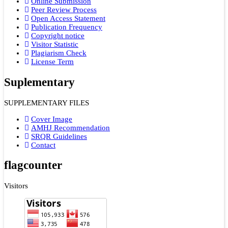
Online Submission
Peer Review Process
Open Access Statement
Publication Frequency
Copyright notice
Visitor Statistic
Plagiarism Check
License Term
Suplementary
SUPPLEMENTARY FILES
Cover Image
AMHJ Recommendation
SRQR Guidelines
Contact
flagcounter
Visitors