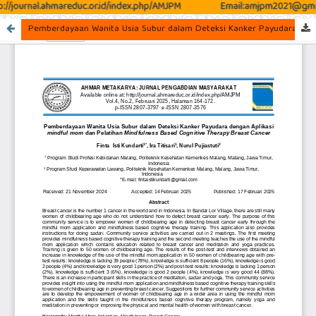
://journal.ahmareduc.or.id/index.php/AMJPM
Email:amjpm2021@gmai
Pemberdayaan Wanita Usia Subur dalam Deteksi Kanker Payudara dengan Aplikasi mindful mom dan Pelatihan Mindfulness Based Cognitive Therapy Breast Cancer